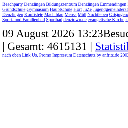
Beachparty Denzlingen
Bildungszentrum
Denzlingen
Emmendingen
Grundschule
Gymnasium
Hauptschule
Hort
JuZe
Jugendgemeinderat
Denzlingen
Konfisfete
Mach blau
Mensa
Müll
Nachtleben
Ortsjugen
Sport- und Familienbad
Sportbad
denztown.de
evangelische Kirche
k
09 August 2026 13:23
Besuc
| Gesamt: 4615131 |
Statisti
nach oben
Link Us, Promo
Impressum
Datenschutz
by anfritz.de 20