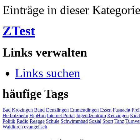
Einträge in dieser Kategori
ZTest
Links verwalten
Links suchen
häufige Tags
Bad Krozingen
Band
Denzlingen
Emmendingen
Essen
Fasnacht
Frei
Herbolzheim
HipHop
Internet Portal
Jugendzentrum
Kenzingen
Kirc
Politik
Radio
Reagge
Schule
Schwimmbad
Sozial
Sport
Tanz
Turnve
Waldkirch
evangelisch