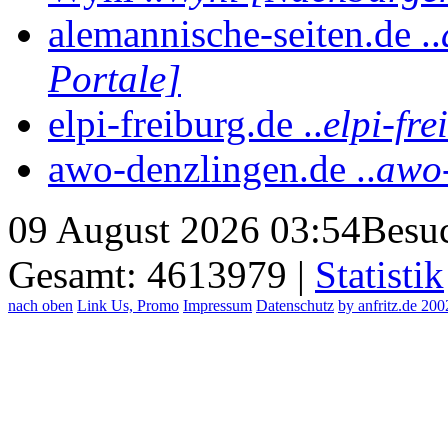
alemannische-seiten.de ..
Portale]
elpi-freiburg.de ..
elpi-fr
awo-denzlingen.de ..
awo-
09 August 2026 03:54
Besuc
Gesamt: 4613979 |
Statistik
nach oben
Link Us, Promo
Impressum
Datenschutz
by anfritz.de 20