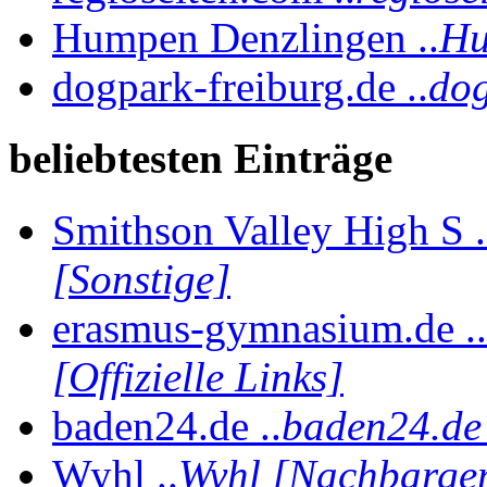
Humpen Denzlingen ..
Hu
dogpark-freiburg.de ..
dog
beliebtesten Einträge
Smithson Valley High S .
[Sonstige]
erasmus-gymnasium.de ..
[Offizielle Links]
baden24.de ..
baden24.de 
Wyhl ..
Wyhl [Nachbarge