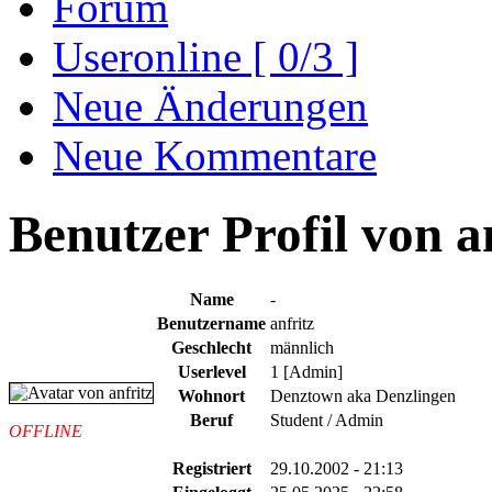
Forum
Useronline [ 0/3 ]
Neue Änderungen
Neue Kommentare
Benutzer Profil von an
Name
-
Benutzername
anfritz
Geschlecht
männlich
Userlevel
1 [Admin]
Wohnort
Denztown aka Denzlingen
Beruf
Student / Admin
OFFLINE
Registriert
29.10.2002 - 21:13