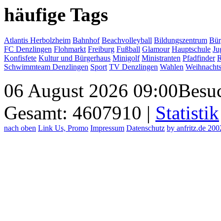
häufige Tags
Atlantis Herbolzheim
Bahnhof
Beachvolleyball
Bildungszentrum
Bür
FC Denzlingen
Flohmarkt
Freiburg
Fußball
Glamour
Hauptschule
Ju
Konfisfete
Kultur und Bürgerhaus
Minigolf
Ministranten
Pfadfinder
R
Schwimmteam Denzlingen
Sport
TV Denzlingen
Wahlen
Weihnacht
06 August 2026 09:00
Besuc
Gesamt: 4607910 |
Statistik
nach oben
Link Us, Promo
Impressum
Datenschutz
by anfritz.de 20