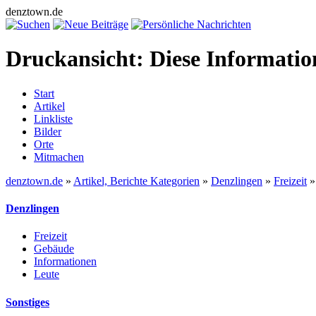
denztown.de
Druckansicht: Diese Informati
Start
Artikel
Linkliste
Bilder
Orte
Mitmachen
denztown.de
»
Artikel, Berichte Kategorien
»
Denzlingen
»
Freizeit
Denzlingen
Freizeit
Gebäude
Informationen
Leute
Sonstiges