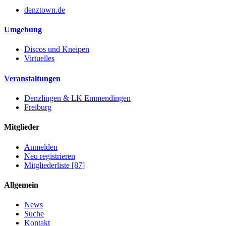
denztown.de
Umgebung
Discos und Kneipen
Virtuelles
Veranstaltungen
Denzlingen & LK Emmendingen
Freiburg
Mitglieder
Anmelden
Neu registrieren
Mitgliederliste [87]
Allgemein
News
Suche
Kontakt