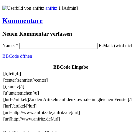
anfritz
1 [Admin]
Kommentare
Neuen Kommentar verfassen
Name: *
E-Mail: (wird nic
BBCode
öffnen
BBCode Eingabe
[b]fett[/b]
[center]zentriert[/center]
[i]kursiv[/i]
[u]unterstrichen[/u]
[lurl=/artikel/]Zu den Artikeln auf denztown.de im gleichen Fenster[/l
[lurl]/artikel/[/lurl]
[url=http://www.anfritz.de]anfritz.de[/url]
[url]http://www.anfritz.de[/url]