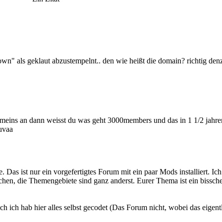
town" als geklaut abzustempelnt.. den wie heißt die domain? richtig denz
l meins an dann weisst du was geht 3000members und das in 1 1/2 jahren.
ruvaa
e. Das ist nur ein vorgefertigtes Forum mit ein paar Mods installiert. Ic
hen, die Themengebiete sind ganz anderst. Eurer Thema ist ein bissche
h ich hab hier alles selbst gecodet (Das Forum nicht, wobei das eigentl