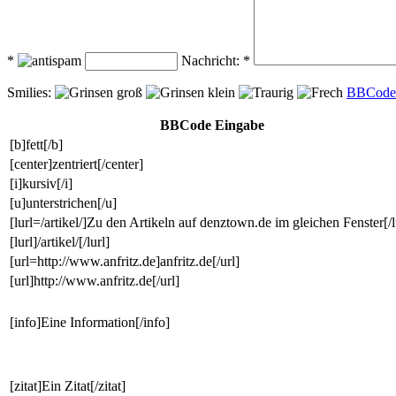
*
Nachricht: *
Smilies:
BBCod
BBCode Eingabe
[b]fett[/b]
[center]zentriert[/center]
[i]kursiv[/i]
[u]unterstrichen[/u]
[lurl=/artikel/]Zu den Artikeln auf denztown.de im gleichen Fenster[/l
[lurl]/artikel/[/lurl]
[url=http://www.anfritz.de]anfritz.de[/url]
[url]http://www.anfritz.de[/url]
[info]Eine Information[/info]
[zitat]Ein Zitat[/zitat]