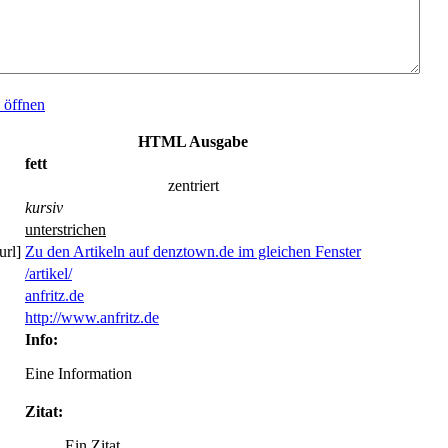
e
öffnen
HTML Ausgabe
fett
zentriert
kursiv
unterstrichen
url]
Zu den Artikeln auf denztown.de im gleichen Fenster
/artikel/
anfritz.de
http://www.anfritz.de
Info:
Eine Information
Zitat:
Ein Zitat