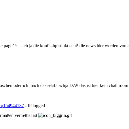
 page^^... ach ja die konfis-hp stinkt echt! die news hier werden von d
chen oder ich mach das selsbt achja D.W das ist hier kein chatt room 
154944187
- IP logged
rmaßen vertretbar ist