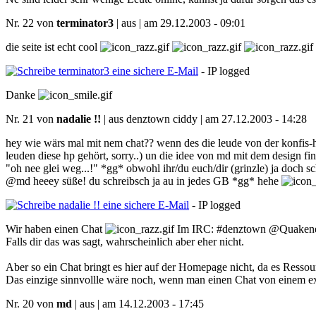
Nr. 22 von
terminator3
| aus | am 29.12.2003 - 09:01
die seite ist echt cool
- IP logged
Danke
Nr. 21 von
nadalie !!
| aus denztown ciddy | am 27.12.2003 - 14:28
hey wie wärs mal mit nem chat?? wenn des die leude von der konfis-hp
leuden diese hp gehört, sorry..) un die idee von md mit dem design fin
"oh nee glei weg...!" *gg* obwohl ihr/du euch/dir (grinzle) ja doch sc
@md heeey süße! du schreibsch ja au in jedes GB *gg* hehe
- IP logged
Wir haben einen Chat
Im IRC: #denztown @Quaken
Falls dir das was sagt, wahrscheinlich aber eher nicht.
Aber so ein Chat bringt es hier auf der Homepage nicht, da es Ressour
Das einzige sinnvollle wäre noch, wenn man einen Chat von einem ex
Nr. 20 von
md
| aus | am 14.12.2003 - 17:45