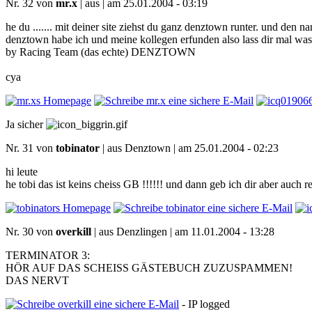
Nr. 32 von
mr.x
| aus | am 25.01.2004 - 03:19
he du ....... mit deiner site ziehst du ganz denztown runter. und den 
denztown habe ich und meine kollegen erfunden also lass dir mal was g
by Racing Team (das echte) DENZTOWN
cya
01906
Ja sicher
Nr. 31 von
tobinator
| aus Denztown | am 25.01.2004 - 02:23
hi leute
he tobi das ist keins cheiss GB !!!!!! und dann geb ich dir aber auch 
Nr. 30 von
overkill
| aus Denzlingen | am 11.01.2004 - 13:28
TERMINATOR 3:
HÖR AUF DAS SCHEISS GÄSTEBUCH ZUZUSPAMMEN!
DAS NERVT
- IP logged