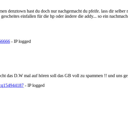
namen denztown hast du doch nur nachgemacht du pfeife. lass dir selber m
escheites einfallen für die hp oder ändere die addy... so ein nachmach
66666
- IP logged
recht das D.W mal auf hören soll das GB voll zu spammen !! und uns geht
154944187
- IP logged