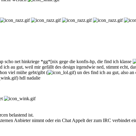
 scho net hinkriege *gg*[nix gege die konfis-hp, die find ich klasse
d ich au gut, weil mir gefällt des design irgendwie ned, stimmt echt, da
hon viel mühe gebt/gibt (
) un des find ich au gut, also 
) hdl nadalie
et
cen belastend ist.
ternen Anbieter nimmt oder ein Chat Appelt der zum IRC verbindet ein