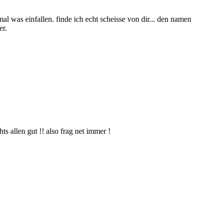
al was einfallen. finde ich echt scheisse von dir... den namen
er.
s allen gut !! also frag net immer !