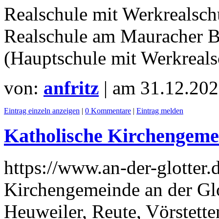
Realschule mit Werkrealschu
Realschule am Mauracher B
(Hauptschule mit Werkreals
von:
anfritz
| am
31.12.202
Eintrag einzeln anzeigen
|
0 Kommentare
|
Eintrag melden
Katholische Kirchengemei
https://www.an-der-glotter.
Kirchengemeinde an der Glot
Heuweiler, Reute, Vörstette