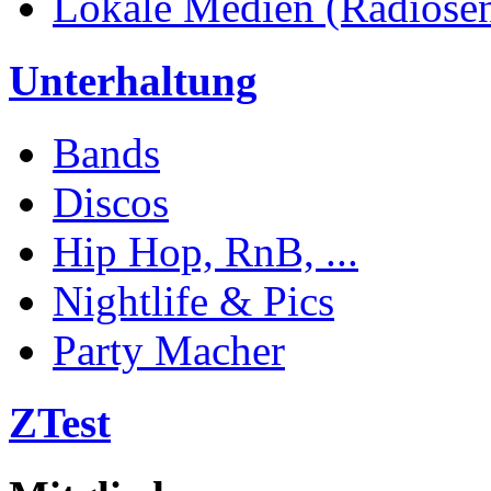
Lokale Medien (Radiosend
Unterhaltung
Bands
Discos
Hip Hop, RnB, ...
Nightlife & Pics
Party Macher
ZTest