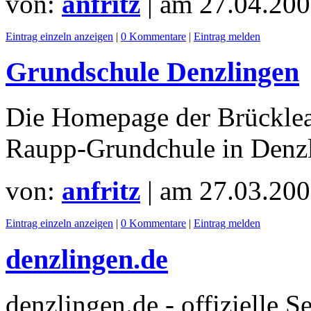
von:
anfritz
| am
27.04.200
Eintrag einzeln anzeigen
|
0 Kommentare
|
Eintrag melden
Grundschule Denzlingen
Die Homepage der Brücklea
Raupp-Grundchule in Denzl
von:
anfritz
| am
27.03.200
Eintrag einzeln anzeigen
|
0 Kommentare
|
Eintrag melden
denzlingen.de
denzlingen.de - offizielle 