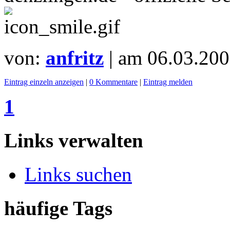
von:
anfritz
| am
06.03.200
Eintrag einzeln anzeigen
|
0 Kommentare
|
Eintrag melden
1
Links verwalten
Links suchen
häufige Tags