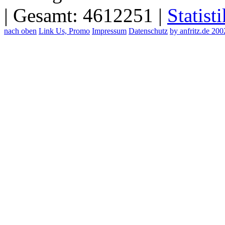
| Gesamt: 4612251 |
Statisti
nach oben
Link Us, Promo
Impressum
Datenschutz
by anfritz.de 20