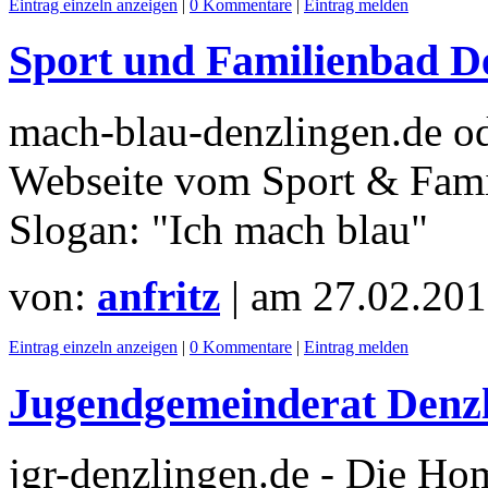
Eintrag einzeln anzeigen
|
0 Kommentare
|
Eintrag melden
Sport und Familienbad D
mach-blau-denzlingen.de od
Webseite vom Sport & Fami
Slogan: "Ich mach blau"
von:
anfritz
| am
27.02.201
Eintrag einzeln anzeigen
|
0 Kommentare
|
Eintrag melden
Jugendgemeinderat Denz
jgr-denzlingen.de - Die H