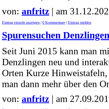
von:
anfritz
| am
31.12.202
Eintrag einzeln anzeigen
|
0 Kommentare
|
Eintrag melden
Spurensuchen Denzlinge
Seit Juni 2015 kann man mi
Denzlingen neu und interakt
Orten Kurze Hinweistafeln,
man dann mehr über den Ort
von:
anfritz
| am
27.09.201