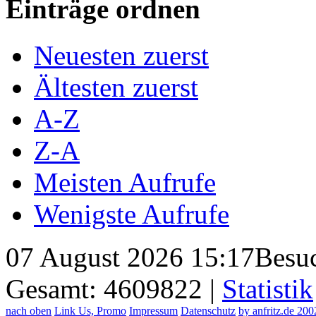
Einträge ordnen
Neuesten zuerst
Ältesten zuerst
A-Z
Z-A
Meisten Aufrufe
Wenigste Aufrufe
07 August 2026 15:17
Besuc
Gesamt: 4609822 |
Statistik
nach oben
Link Us, Promo
Impressum
Datenschutz
by anfritz.de 20