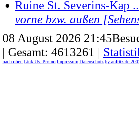
Ruine St. Severins-Kap ..
vorne bzw. außen [Sehen
08 August 2026 21:45
Besuc
| Gesamt: 4613261 |
Statisti
nach oben
Link Us, Promo
Impressum
Datenschutz
by anfritz.de 20