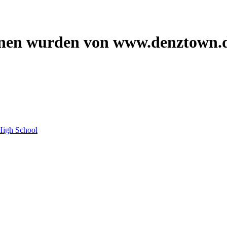
onen wurden von www.denztown.d
High School