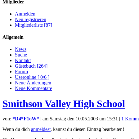
Mitglieder
Anmelden
Neu registrieren
Mitgliederliste [87]
Allgemein
News
Suche
Kontakt
Gästebuch [264]
Forum
Useronline [ 0/6 ]
Neue Änderungen
Neue Kommentare
Smithson Valley High School
von:
*D4*F1oW*
| am
Samstag den 10.05.2003 um 15:31
|
1 Komme
Wenn du dich
anmeldest
, kannst du diesen Eintrag bearbeiten!