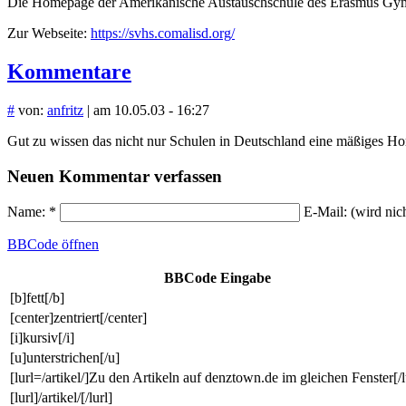
Die Homepage der Amerikanische Austauschschule des Erasmus Gy
Zur Webseite:
https://svhs.comalisd.org/
Kommentare
#
von:
anfritz
| am 10.05.03 - 16:27
Gut zu wissen das nicht nur Schulen in Deutschland eine mäßiges 
Neuen Kommentar verfassen
Name: *
E-Mail: (wird nic
BBCode
öffnen
BBCode Eingabe
[b]fett[/b]
[center]zentriert[/center]
[i]kursiv[/i]
[u]unterstrichen[/u]
[lurl=/artikel/]Zu den Artikeln auf denztown.de im gleichen Fenster[/l
[lurl]/artikel/[/lurl]