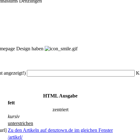
mnasiums Denzlingen
Homepage Design haben
ht angezeigt!)
K
HTML Ausgabe
fett
zentriert
kursiv
unterstrichen
url]
Zu den Artikeln auf denztown.de im gleichen Fenster
/artikel/