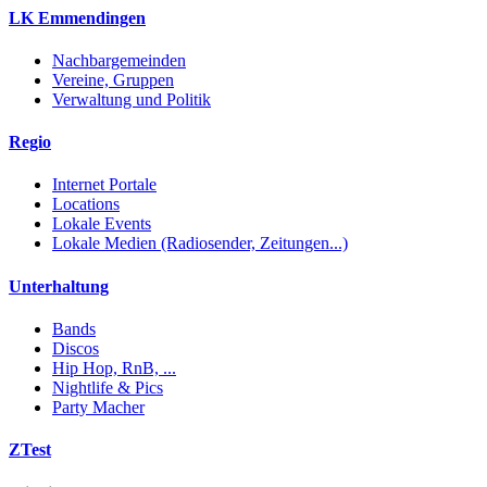
LK Emmendingen
Nachbargemeinden
Vereine, Gruppen
Verwaltung und Politik
Regio
Internet Portale
Locations
Lokale Events
Lokale Medien (Radiosender, Zeitungen...)
Unterhaltung
Bands
Discos
Hip Hop, RnB, ...
Nightlife & Pics
Party Macher
ZTest