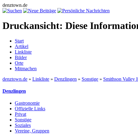
denztown.de
Druckansicht: Diese Informati
Start
Artikel
Linkliste
Bilder
Orte
Mitmachen
denztown.de
»
Linkliste
»
Denzlingen
»
Sonstige
»
Smithson Valley 
Denzlingen
Gastronomie
Offizielle Links
Privat
Sonstige
Soziales
Vereine, Gruppen