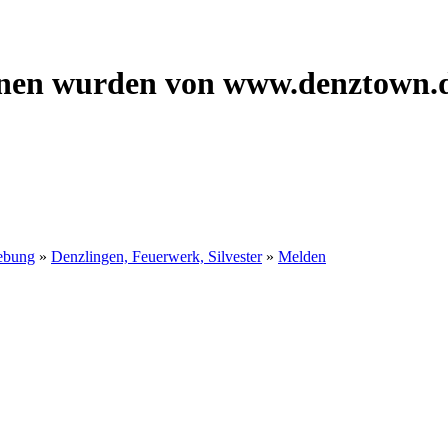
onen wurden von www.denztown.d
ebung
»
Denzlingen, Feuerwerk, Silvester
»
Melden