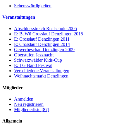
Sehenswürdigkeiten
Veranstaltungen
Abschlussstreich Realschule 2005
E: BaWü Crosslauf Denzlingen 2015
E: Crosslauf Denzlingen 2011
E: Crosslauf Denzlingen 2014
Gewerbeschau Denzlingen 2009
Oberstufen Jazznacht
Schwarzwälder Kids-Cup
E: TG Band Festival
Verschiedene Veranstaltungen
Weihnachtsmarkt Denzlingen
Mitglieder
Anmelden
Neu registrieren
Mitgliederliste [87]
Allgemein