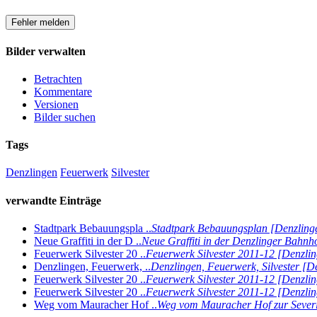
Bilder verwalten
Betrachten
Kommentare
Versionen
Bilder suchen
Tags
Denzlingen
Feuerwerk
Silvester
verwandte Einträge
Stadtpark Bebauungspla ..
Stadtpark Bebauungsplan [Denzlin
Neue Graffiti in der D ..
Neue Graffiti in der Denzlinger Bahn
Feuerwerk Silvester 20 ..
Feuerwerk Silvester 2011-12 [Denzl
Denzlingen, Feuerwerk, ..
Denzlingen, Feuerwerk, Silvester [
Feuerwerk Silvester 20 ..
Feuerwerk Silvester 2011-12 [Denzl
Feuerwerk Silvester 20 ..
Feuerwerk Silvester 2011-12 [Denzl
Weg vom Mauracher Hof ..
Weg vom Mauracher Hof zur Sever