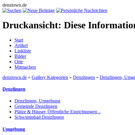
denztown.de
Druckansicht: Diese Informati
Start
Artikel
Linkliste
Bilder
Orte
Mitmachen
denztown.de
»
Gallery Kategorien
»
Denzlingen
»
Denzlingen, Umg
Denzlingen
Denzlingen, Umgebung
Gemeinde Denzlingen
Plätze & Häuser, Öffentliche Einrichtungen ..
Schwimmbad Denzlingen
Umgebung