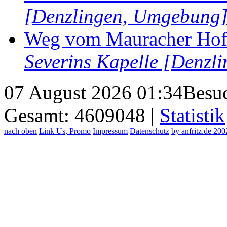
[Denzlingen, Umgebung
Weg vom Mauracher Hof 
Severins Kapelle [Denzl
07 August 2026 01:34
Besuc
Gesamt: 4609048 |
Statistik
nach oben
Link Us, Promo
Impressum
Datenschutz
by anfritz.de 20