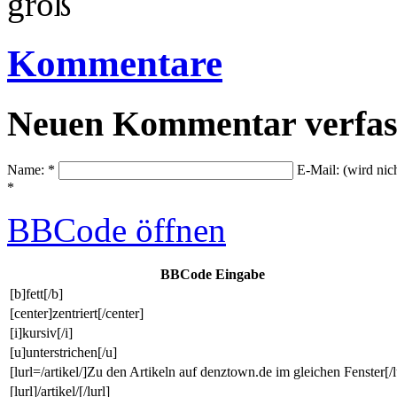
groß
Kommentare
Neuen Kommentar verfas
Name: *
E-Mail: (wird nic
*
BBCode
öffnen
BBCode Eingabe
[b]fett[/b]
[center]zentriert[/center]
[i]kursiv[/i]
[u]unterstrichen[/u]
[lurl=/artikel/]Zu den Artikeln auf denztown.de im gleichen Fenster[/l
[lurl]/artikel/[/lurl]