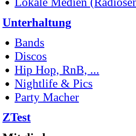
Lokale Medien (Radiosend
Unterhaltung
Bands
Discos
Hip Hop, RnB, ...
Nightlife & Pics
Party Macher
ZTest