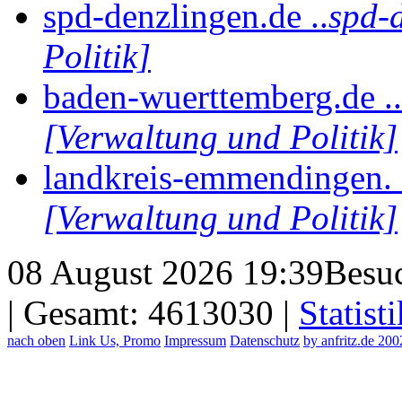
spd-denzlingen.de ..
spd-
Politik]
baden-wuerttemberg.de ..
[Verwaltung und Politik]
landkreis-emmendingen. 
[Verwaltung und Politik]
08 August 2026 19:39
Besuc
| Gesamt: 4613030 |
Statisti
nach oben
Link Us, Promo
Impressum
Datenschutz
by anfritz.de 20