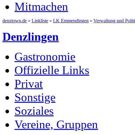
Mitmachen
denztown.de
»
Linkliste
»
LK Emmendingen
»
Verwaltung und Polit
Denzlingen
Gastronomie
Offizielle Links
Privat
Sonstige
Soziales
Vereine, Gruppen